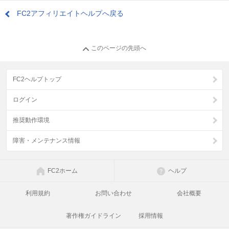
FC2アフィリエイトヘルプへ戻る
このページの先頭へ
FC2ヘルプトップ
ログイン
推奨動作環境
障害・メンテナンス情報
FC2ホーム
ヘルプ
利用規約
お問い合わせ
会社概要
著作権ガイドライン
採用情報