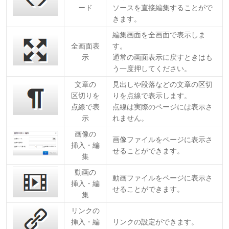
ード
ソースを直接編集することがで
きます。
編集画面を全画面で表示しま
全画面表
す。
示
通常の画面表示に戻すときはも
う一度押してください。
文章の
見出しや段落などの文章の区切
区切りを
りを点線で表示します。
点線で表
点線は実際のページには表示さ
示
れません。
画像の
画像ファイルをページに表示さ
挿入・編
せることができます。
集
動画の
動画ファイルをページに表示さ
挿入・編
せることができます。
集
リンクの
挿入・編
リンクの設定ができます。