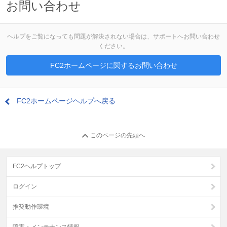
お問い合わせ
ヘルプをご覧になっても問題が解決されない場合は、サポートへお問い合わせ
ください。
FC2ホームページに関するお問い合わせ
FC2ホームページヘルプへ戻る
このページの先頭へ
FC2ヘルプトップ
ログイン
推奨動作環境