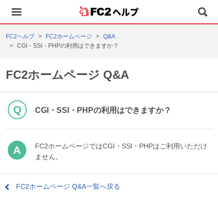
ヘルプ
FC2ヘルプ
FC2ホームページ
Q&A
CGI・SSI・PHPの利用はできますか？
FC2ホームページ Q&A
CGI・SSI・PHPの利用はできますか？
FC2ホームページではCGI・SSI・PHPはご利用いただけ
ません。
FC2ホームページ Q&A一覧へ戻る