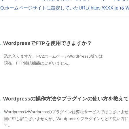
Q.ホームページサイトに設定していたURL( https://XXX.jp )
.
WordpressでFTPを使用できますか？
.
恐れ入りますが、FC2ホームページWordPressβ版では
現在、FTP接続機能はございません。
.
Wordpressの操作方法やプラグインの使い方を教え
.
WordpressやWordpressのプラグインは弊社サービスではございま
誠に申し訳ございませんが、Wordpressやプラグインなどの使い
す。