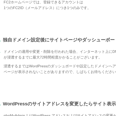
FC2ホームページでは、登録できるアカウントは
1つのFC2ID（メールアドレス）につき1つのみです。
.
独自ドメイン設定後にサイトページやダッシューボー
.
ドメインの適用や変更・削除を行われた場合、インターネット上にD
が浸透するまでに最大72時間程度かかることがございます。
浸透するまではWordPressのダッシュボードや設定したドメインへ
ページが表示されないことがありますので、しばらくお待ちくださ
.
WordPressのサイトアドレスを変更したらサイト表
.
phpMyAdminよりWordPress アドレスおよびサイトアドレスの変