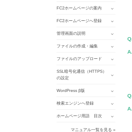
FC2ホームページの案内
FC2ホームページへ登録
管理画面の説明
Q
ファイルの作成・編集
A
ファイルのアップロード
SSL暗号化通信（HTTPS）
の設定
WordPress β版
Q
検索エンジンへ登録
A
ホームページ用語 目次
マニュアル一覧を見る »