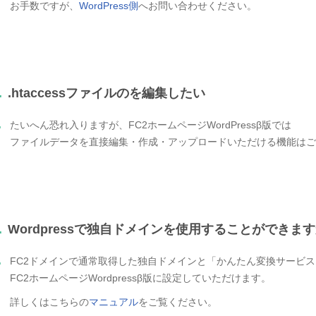
お手数ですが、
WordPress側
へお問い合わせください。
.
.htaccessファイルのを編集したい
.
たいへん恐れ入りますが、FC2ホームページWordPressβ版では
ファイルデータを直接編集・作成・アップロードいただける機能はご
.
Wordpressで独自ドメインを使用することができま
.
FC2ドメインで通常取得した独自ドメインと「かんたん変換サービス
FC2ホームページWordpressβ版に設定していただけます。
詳しくはこちらの
マニュアル
をご覧ください。