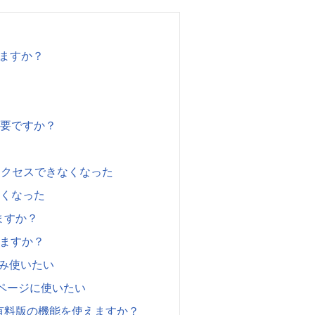
えますか？
必要ですか？
アクセスできなくなった
なくなった
ますか？
えますか？
のみ使いたい
ssのページに使いたい
版も有料版の機能を使えますか？