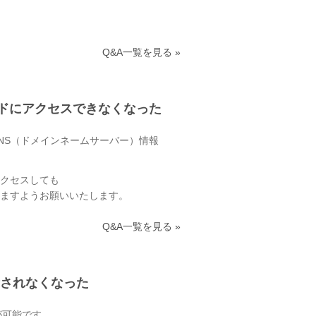
Q&A一覧を見る »
ドにアクセスできなくなった
NS（ドメインネームサーバー）情報
アクセスしても
いますようお願いいたします。
Q&A一覧を見る »
示されなくなった
更が可能です。