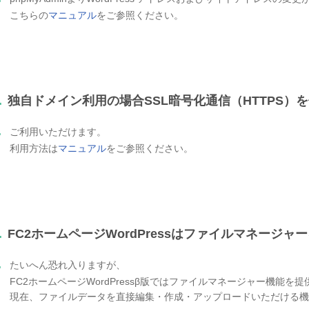
こちらの
マニュアル
をご参照ください。
.
独自ドメイン利用の場合SSL暗号化通信（HTTPS）
.
ご利用いただけます。
利用方法は
マニュアル
をご参照ください。
.
FC2ホームページWordPressはファイルマネージャ
.
たいへん恐れ入りますが、
FC2ホームページWordPressβ版ではファイルマネージャー機能を
現在、ファイルデータを直接編集・作成・アップロードいただける機