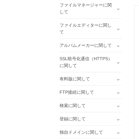
ファイルマネージャーに関
して
ファイルエディターに関し
て
アルバムメーカーに関して
SSL暗号化通信（HTTPS）
に関して
有料版に関して
FTP接続に関して
検索に関して
登録に関して
独自ドメインに関して