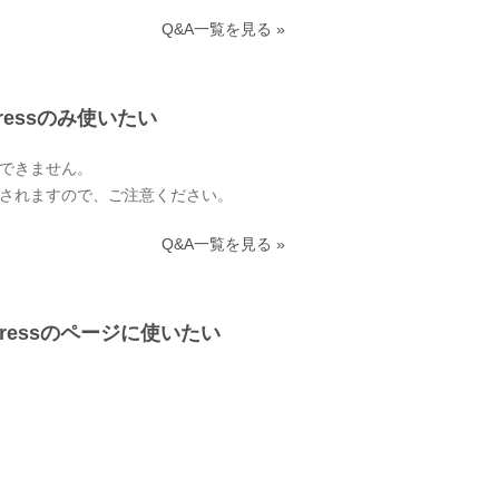
Q&A一覧を見る »
ressのみ使いたい
はできません。
削除されますので、ご注意ください。
Q&A一覧を見る »
dPressのページに使いたい