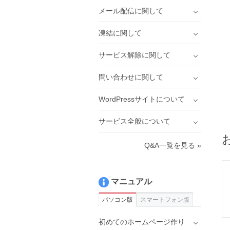
メール配信に関して
凍結に関して
サービス解除に関して
問い合わせに関して
WordPressサイトについて
サービス全般について
Q&A一覧を見る »
マニュアル
パソコン版
スマートフォン版
初めてのホームページ作り