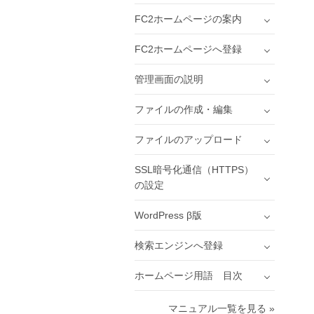
FC2ホームページの案内
FC2ホームページへ登録
管理画面の説明
ファイルの作成・編集
ファイルのアップロード
SSL暗号化通信（HTTPS）
の設定
WordPress β版
検索エンジンへ登録
ホームページ用語 目次
マニュアル一覧を見る »