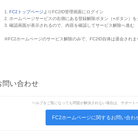
1.
FC2トップページ
よりFC2ID管理画面にログイン
2. ホームページサービスの右側にある登録解除ボタン（×ボタン）を
3. 確認画面が表示されるので、内容を確認してサービス解除へ進む
※FC2ホームページのサービス解除のみで、FC2ID自体は退会されま
お問い合わせ
ヘルプをご覧になっても問題が解決されない場合は、サポート
FC2ホームページに関するお問い合わ