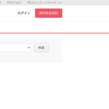
ブ
FC2ブログ
FC2コンテンツマーケット
ログイン
無料新規登録
検索