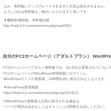
なお、有料版にアップグレードされますと広告は表示されません。
よろしければ有料版をご検討いただけますと幸いです。
▼機能表/無料版・有料版比較
http://help.fc2.com/web/manual/group4/561
.
自分のFC2ホームページ（アダルトプラン） WordP
.
FC2ホームページアダルト無料版では、3か月以上更新されていない
FC2ホームページのWordPress管理画面にログインし
WordPressサイトの更新後、24時間以内に表示されなくなります。
▼WordPress管理画面
https://help.fc2.com/web/manual/group251/4111
※WordPressの更新後も広告が表示される場合は、
ページの再読み込みもしくはキャッシュの削除をお試しください。