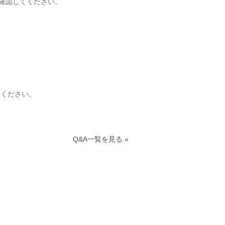
下を確認してください。
てください。
Q&A一覧を見る »