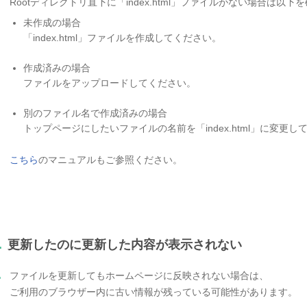
Rootディレクトリ直下に「index.html」ファイルがない場合は以
未作成の場合
「index.html」ファイルを作成してください。
作成済みの場合
ファイルをアップロードしてください。
別のファイル名で作成済みの場合
トップページにしたいファイルの名前を「index.html」に変更し
こちら
のマニュアルもご参照ください。
.
更新したのに更新した内容が表示されない
.
ファイルを更新してもホームページに反映されない場合は、
ご利用のブラウザー内に古い情報が残っている可能性があります。