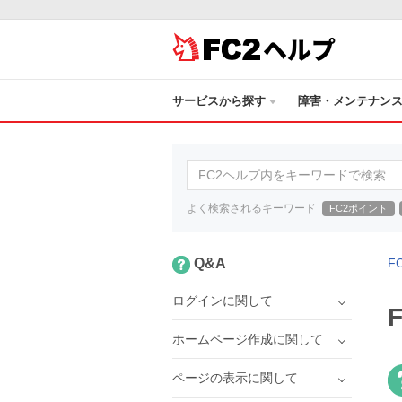
ヘルプ
サービスから探す
障害・メンテナン
よく検索されるキーワード
FC2ポイント
Q&A
F
ログインに関して
ホームページ作成に関して
ページの表示に関して