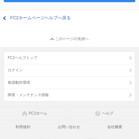
FC2ホームページヘルプへ戻る
このページの先頭へ
FC2ヘルプトップ
ログイン
推奨動作環境
障害・メンテナンス情報
FC2ホーム
ヘルプ
利用規約
お問い合わせ
会社概要